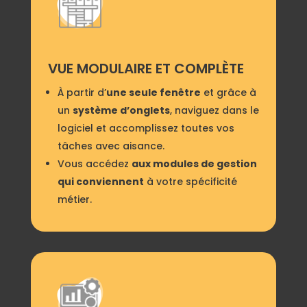
VUE MODULAIRE ET COMPLÈTE
À partir d’
une seule fenêtre
et grâce à
un
système d’onglets
, naviguez dans le
logiciel et accomplissez toutes vos
tâches avec aisance.
Vous accédez
aux modules de gestion
qui conviennent
à votre spécificité
métier.